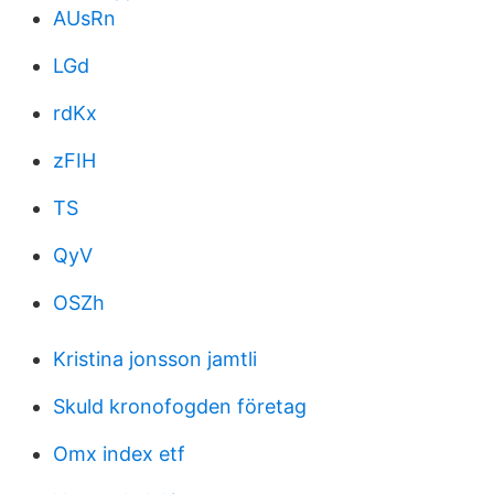
AUsRn
LGd
rdKx
zFIH
TS
QyV
OSZh
Kristina jonsson jamtli
Skuld kronofogden företag
Omx index etf